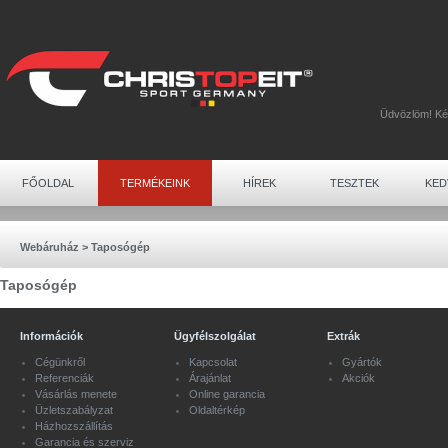
Üdvözlöm! K
FŐOLDAL
TERMÉKEINK
HÍREK
TESZTEK
KED
Webáruház
>
Taposógép
Taposógép
Információk
Ügyfélszolgálat
Extrák
Cégünkről
Kapcsolat
Gyártók
Referenciák
Árajánlat
Akciók
Vásárlás menete
Online garancia
Üzletszabályzat
Oldaltérkép
Házhozszállítás
Garancia és szerviz