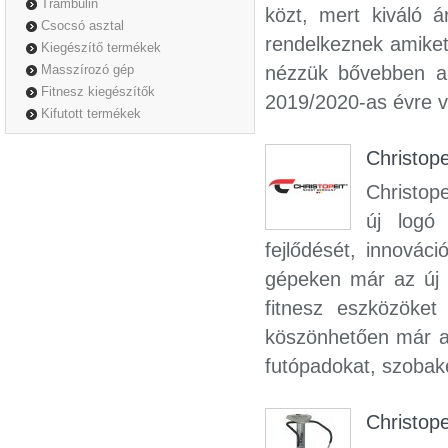
Trambulin
közt, mert kiváló 
Csocsó asztal
rendelkeznek amiket
Kiegészítő termékek
Masszírozó gép
nézzük bővebben a 
Fitnesz kiegészítők
2019/2020-as évre vo
Kifutott termékek
Christope
Christope
új logó
fejlődését, innovác
gépeken már az új l
fitnesz eszközöket
köszönhetően már a 
futópadokat, szobaker
Christope