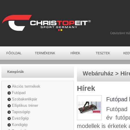
Üdvözlöm! K
FŐOLDAL
TERMÉKEINK
HÍREK
TESZTEK
KED
Kategóriák
Webáruház
>
Hír
Akciós termékek
Hírek
Futópad
Futópad k
Szobakerékpár
Elliptikus tréner
Futópad 
Taposógép
év futóp
Evezőgép
Kondigép
modellek is érketek