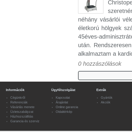
Christop
szeretné
néhány vásárlói vél
életkorú hölgyek sz
45éves-adminisztrá
után. Rendszeresen,
alkalmaztam a kardi
0 hozzászólások
Információk
Ügyfélszolgálat
Extrák
Cégünkről
Kapcsolat
Gyártók
Referenciák
Árajánlat
Akciók
Vásárlás menete
Online garancia
Üzletszabályzat
Oldaltérkép
Házhozszállítás
Garancia és szerviz